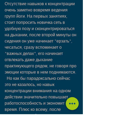
Отсутствие навыков к концентрации 
очень заметно вовремя ведения 
групп йоги. На первых занятиях, 
стоит попросить новичка сеть в 
удобную позу и сконцентрироваться 
на дыхании, после второй минуты он 
сидения он уже начинает "ерзать", 
чесаться, сразу вспоминает о 
"важных делах", его начинает 
отвлекать даже дыхание 
практикующего рядом, не говоря про 
эмоции которые в нем поднимаются. 
  Но как бы парадоксально сейчас 
это не казалось, но навык 
концентрации внимания на одном 
действии значительно повышает 
работоспособность и экономит 
время. Плюс ко всему, после 
завершения работы над 