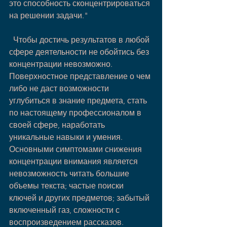
это способность сконцентрироваться 
на решении задачи."
  Чтобы достичь результатов в любой 
сфере деятельности не обойтись без 
концентрации невозможно. 
Поверхностное представление о чем 
либо не даст возможности 
углубиться в знание предмета, стать 
по настоящему профессионалом в 
своей сфере, наработать 
уникальные навыки и умения. 
Основными симптомами снижения 
концентрации внимания является 
невозможность читать большие 
объемы текста; частые поиски 
ключей и других предметов; забытый 
включенный газ, сложности с 
воспроизведением рассказов. 