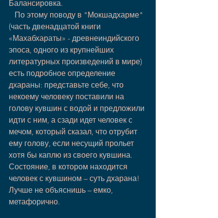
Балансировка. 
   По этому поводу в "Мокшадхарме" 
(часть двенадцатой книги 
«Махабхараты» - древнеиндийского 
эпоса, одного из крупнейших 
литературных произведений в мире) 
есть подробное определение 
дхараны: представьте себе, что 
некоему человеку поставили на 
голову кувшин с водой и предложили 
идти с ним, а сзади идет человек с 
мечом, который сказал, что отрубит 
ему голову, если несущий прольет 
хотя бы каплю из своего кувшина. 
Состояние, в котором находится 
человек с кувшином – суть дхарана! 
Лучше не объяснишь – емко, 
метафорично. 