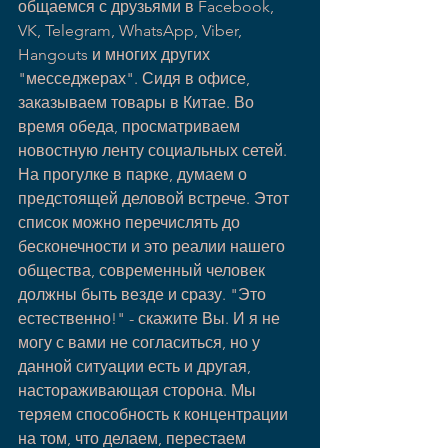
общаемся с друзьями в Facebook, 
VK, Telegram, WhatsApp, Viber, 
Hangouts и многих других 
"месседжерах". Сидя в офисе, 
заказываем товары в Китае. Во 
время обеда, просматриваем 
новостную ленту социальных сетей. 
На прогулке в парке, думаем о 
предстоящей деловой встрече. Этот 
список можно перечислять до 
бесконечности и это реалии нашего 
общества, современный человек 
должны быть везде и сразу. "Это 
естественно!" - скажите Вы. И я не 
могу с вами не согласиться, но у 
данной ситуации есть и другая, 
настораживающая сторона. Мы 
теряем способность к концентрации 
на том, что делаем, перестаем 