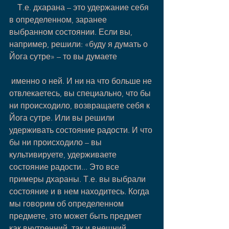
    Т.е. дхарана – это удержание себя 
в определенном, заранее 
выбранном состоянии. Если вы, 
например, решили: «буду я думать о 
Йога сутре» – то вы думаете
 именно о ней. И ни на что больше не 
отвлекаетесь, вы специально, что бы 
ни происходило, возвращаете себя к 
Йога сутре. Или вы решили 
удерживать состояние радости. И что 
бы ни происходило – вы 
культивируете, удерживаете 
состояние радости... Это все 
примеры дхараны. Т.е. вы выбрали 
состояние и в нем находитесь. Когда 
мы говорим об определенном 
предмете, это может быть предмет 
как внутренний, так и внешний.