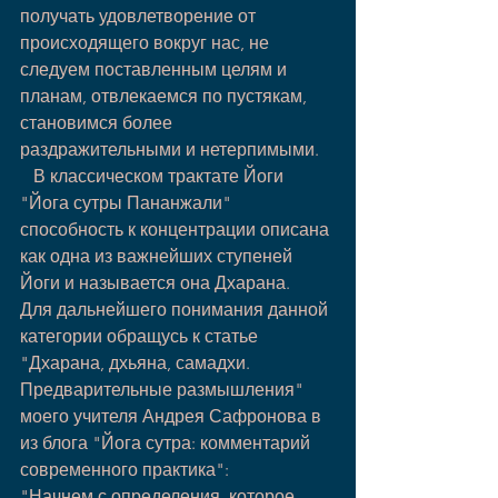
получать удовлетворение от 
происходящего вокруг нас, не 
следуем поставленным целям и 
планам, отвлекаемся по пустякам, 
становимся более 
раздражительными и нетерпимыми.
   В классическом трактате Йоги 
"Йога сутры Пананжали" 
способность к концентрации описана 
как одна из важнейших ступеней 
Йоги и называется она Дхарана. 
Для дальнейшего понимания данной 
категории обращусь к статье  
"Дхарана, дхьяна, самадхи. 
Предварительные размышления" 
моего учителя Андрея Сафронова в 
из блога "Йога сутра: комментарий 
современного практика":
"Начнем с определения, которое 