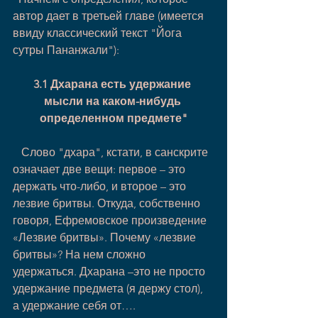
автор дает в третьей главе (имеется 
ввиду классический текст "Йога 
сутры Пананжали"):
3.1 Дхарана есть удержание 
мысли на каком-нибудь 
определенном предмете"
   Слово "дхара", кстати, в санскрите 
означает две вещи: первое – это 
держать что-либо, и второе – это 
лезвие бритвы. Откуда, собственно 
говоря, Ефремовское произведение 
«Лезвие бритвы». Почему «лезвие 
бритвы»? На нем сложно 
удержаться. Дхарана –это не просто 
удержание предмета (я держу стол), 
а удержание себя от…. 