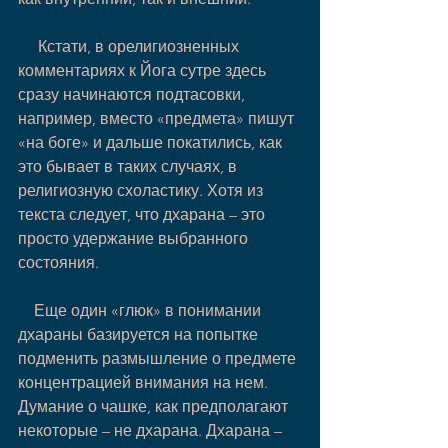
     Кстати, в орелигиозненных 
комментариях к Йога сутре здесь 
сразу начинаются подтасовки, 
например, вместо «предмета» пишут 
«на боге» и дальше покатились, как 
это бывает в таких случаях, в 
религиозную схоластику. Хотя из 
текста следует, что дхарана – это 
просто удержание выбранного 
состояния.
    Еще один «глюк» в понимании 
дхараны базируется на попытке 
подменить размышление о предмете 
концентрацией внимания на нем. 
Думание о чашке, как предполагают 
некоторые – не дхарана. Дхарана – 